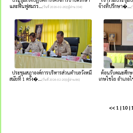
และฟื้นฟูสมรร...
จ้างที่ปรึกษา�...
[วันที่ 2026-02-26][ผู้อ่าน 334]
[
ประชุมสภาองค์การบริหารส่วนตำบลวังหมี
ต้อนรับคณะศึกษ
สมัยที่ 1 ครั้ง�...
เกษไชโย อำเภอไช
[วันที่ 2026-02-20][ผู้อ่าน 86]
<<
1
|
10
|